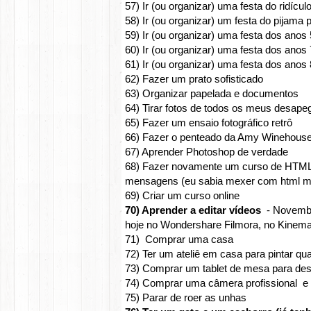
57) Ir (ou organizar) uma festa do ridíc
58) Ir (ou organizar) um festa do pijama 
59) Ir (ou organizar) uma festa dos anos
60) Ir (ou organizar) uma festa dos anos
61) Ir (ou organizar) uma festa dos anos
62) Fazer um prato sofisticado
63) Organizar papelada e documentos
64) Tirar fotos de todos os meus desap
65) Fazer um ensaio fotográfico retrô
66) Fazer o penteado da Amy Winehous
67) Aprender Photoshop de verdade
68) Fazer novamente um curso de HTML p
mensagens (eu sabia mexer com html mas 
69) Criar um curso online
70) Aprender a editar vídeos
- Novembr
hoje no Wondershare Filmora, no Kinema
71) Comprar uma casa
72) Ter um ateliê em casa para pintar qu
73) Comprar um tablet de mesa para des
74) Comprar uma câmera profissional e
75) Parar de roer as unhas