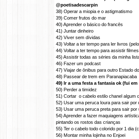
@poetisadescarpin
38) Operar a miopia e o astigmatismo
39) Comer frutos do mar
40) Aprender o básico do francês
41) Juntar dinheiro
42) Viver sem dívidas
43) Voltar a ter tempo para ler livros (p
44) Voltar a ter tempo para assistir fil
45) Assistir todas as séries da minha lis
46) Fazer um podcast
47) Viajar de ônibus para outro Estado do
48) Passear de trem em Paranapiacaba
49) Ir a uma festa a fantasia ok (fui 
50) Perder a timidez
51) Cortar o cabelo estilo chanel algum d
52) Usar uma peruca loura para sair por
53) Usar uma peruca preta para sair por
54) Aprender a fazer maquiagens artística
pintando os rostos das crianças
55) Ter o cabelo todo colorido por 1 dia (c
56) Montar minha lojinha no Enjoei