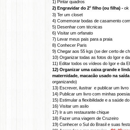
1) Pintar quadros
2) Engravidar do 2
º
filho (ou filha) -
ok
3) Ter um closet
4) Comemorar bodas de casamento com um
5) Desenhar com técnicas
6) Visitar um orfanato
7) Levar meus pais para a praia
8) Conhecer Paris
9) Chegar aos 55 kgs (se der certo de ch
10) Organizar todas as fotos do Igor e da
11) Editar todos os vídeos do Igor e da El
12) Organizar uma caixa grande e lind
maternidade, macacão usado na saída 
organizando)
13) Escrever, ilustrar e publicar um livro i
14) Publicar um livro com minhas poesia
15) Estimular a flexibilidade e a saúde 
16) Visitar um asilo
17) Ir a um restaurante chique
18) Fazer uma viagem de Cruzeiro
19) Conhecer o Sul do Brasil e suas festa