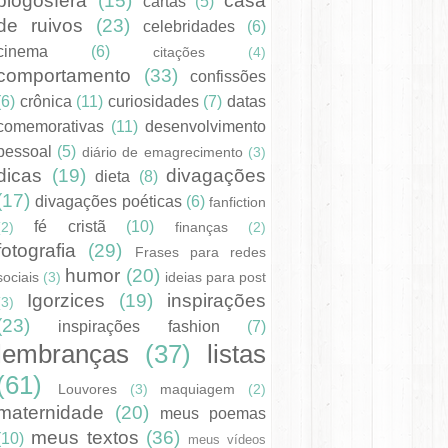
blogosfera
(15)
casa
cartas
(5)
de ruivos
(23)
celebridades
(6)
cinema
(6)
citações
(4)
comportamento
(33)
confissões
(6)
crônica
(11)
curiosidades
(7)
datas
comemorativas
(11)
desenvolvimento
pessoal
(5)
diário de emagrecimento
(3)
dicas
(19)
divagações
dieta
(8)
(17)
divagações poéticas
(6)
fanfiction
fé cristã
(10)
(2)
finanças
(2)
fotografia
(29)
Frases para redes
humor
(20)
sociais
(3)
ideias para post
Igorzices
(19)
inspirações
(3)
(23)
inspirações fashion
(7)
lembranças
(37)
listas
(61)
Louvores
(3)
maquiagem
(2)
maternidade
(20)
meus poemas
meus textos
(36)
(10)
meus vídeos