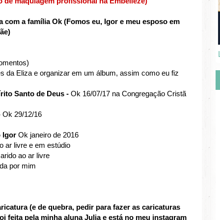
o de maquiagem profissional na Embelleze)
ca com a família Ok (Fomos eu, Igor e meu esposo em
ãe)
momentos)
es da Eliza e organizar em um álbum, assim como eu fiz
írito Santo de Deus -
Ok 16/07/17 na Congregação Cristã
-
Ok 29/12/16
o Igor
Ok janeiro de 2016
o ar livre e em estúdio
rido ao ar livre
ada por mim
ricatura (e de quebra, pedir para fazer as caricaturas
oi feita pela minha aluna Julia e está no meu instagram