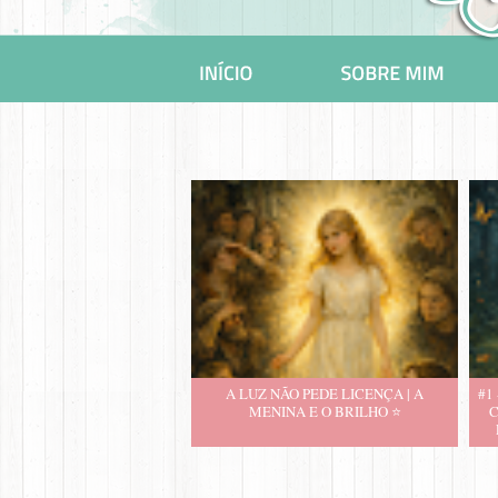
A LUZ NÃO PEDE LICENÇA | A
#1
MENINA E O BRILHO ⭐️
C