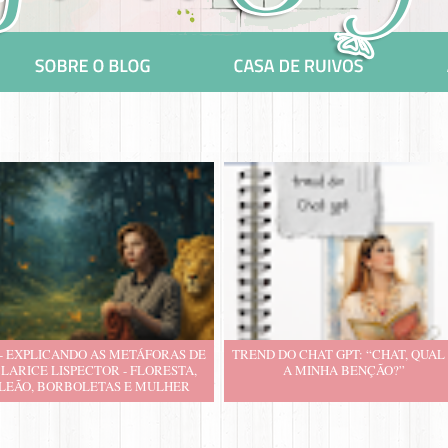
 - EXPLICANDO AS METÁFORAS DE
TREND DO CHAT GPT: “CHAT, QUAL
LARICE LISPECTOR - FLORESTA,
A MINHA BENÇÃO?”
LEÃO, BORBOLETAS E MULHER