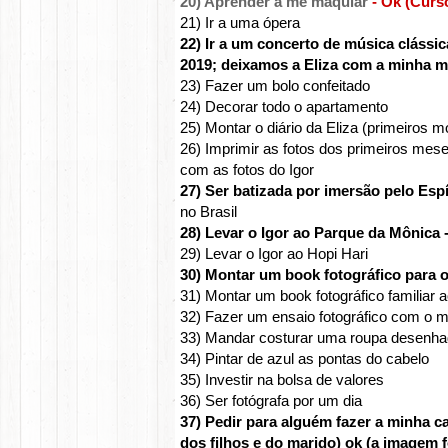
20) Aprender a me maquiar
- Ok (Curs
21) Ir a uma ópera
22) Ir a um concerto de música clássi
2019; deixamos a Eliza com a minha m
23) Fazer um bolo confeitado
24) Decorar todo o apartamento
25) Montar o diário da Eliza (primeiros 
26) Imprimir as fotos dos primeiros mes
com as fotos do Igor
27) Ser batizada por imersão pelo Esp
no Brasil
28) Levar o Igor ao Parque da Mônica 
29) Levar o Igor ao Hopi Hari
30) Montar um book fotográfico para 
3
1) Montar um book fotográfico familiar a
32) Fazer um ensaio fotográfico com o ma
33) Mandar costurar uma roupa desenh
34) Pintar de azul as pontas do cabelo
35) Investir na bolsa de valores
36) Ser fotógrafa por um dia
37) Pedir para alguém fazer a minha ca
dos filhos e do marido) ok (a imagem f