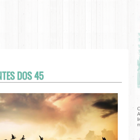
NTES DOS 45
C
A
l
m