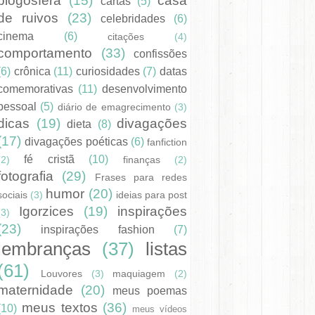
blogosfera
(15)
casa
cartas
(5)
de ruivos
(23)
celebridades
(6)
cinema
(6)
citações
(4)
comportamento
(33)
confissões
(6)
crônica
(11)
curiosidades
(7)
datas
comemorativas
(11)
desenvolvimento
pessoal
(5)
diário de emagrecimento
(3)
dicas
(19)
divagações
dieta
(8)
(17)
divagações poéticas
(6)
fanfiction
fé cristã
(10)
(2)
finanças
(2)
fotografia
(29)
Frases para redes
humor
(20)
sociais
(3)
ideias para post
Igorzices
(19)
inspirações
(3)
(23)
inspirações fashion
(7)
lembranças
(37)
listas
(61)
Louvores
(3)
maquiagem
(2)
maternidade
(20)
meus poemas
meus textos
(36)
(10)
meus vídeos