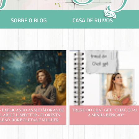
 - EXPLICANDO AS METÁFORAS DE
TREND DO CHAT GPT: “CHAT, QUAL
LARICE LISPECTOR - FLORESTA,
A MINHA BENÇÃO?”
LEÃO, BORBOLETAS E MULHER