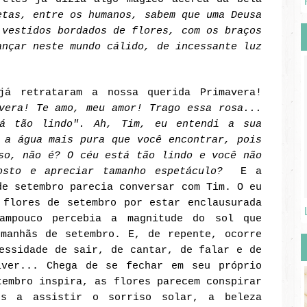
tas, entre os humanos, sabem que uma Deusa
 vestidos bordados de flores, com os braços
ançar neste mundo cálido, de incessante luz
já retrataram a nossa querida Primavera!
vera! Te amo, meu amor! Trago essa rosa...
á tão lindo". Ah, Tim, eu entendi a sua
 a água mais pura que você encontrar, pois
so, não é? O céu está tão lindo e você não
osto e apreciar tamanho espetáculo?
E a
de setembro parecia conversar com Tim. O eu
flores de setembro por estar enclausurada
mpouco percebia a magnitude do sol que
 manhãs de setembro. E, de repente, ocorre
essidade de sair, de cantar, de falar e de
iver... Chega de se fechar em seu próprio
tembro inspira, as flores parecem conspirar
os a assistir o sorriso solar, a beleza