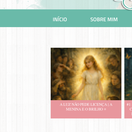
A LUZ NÃO PEDE LICENÇA | A
#1
MENINA E O BRILHO ⭐️
C