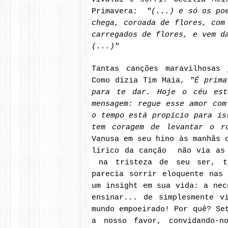
Primavera:
"(...)
e só os poe
chega, coroada de flores, com
carregados de flores, e vem d
(...)"
Tantas canções maravilhosas 
Como dizia Tim Maia,
"É prima
para te dar. Hoje o céu est
mensagem: regue esse amor com
o tempo está propício para is
tem coragem de levantar o r
Vanusa em seu hino às manhãs 
lírico da canção não via as 
na tristeza de seu ser, ta
parecia sorrir eloquente nas
um insight em sua vida: a nec
ensinar... de simplesmente v
mundo empoeirado! Por quê? Se
a nosso favor, convidando-n