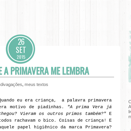
26
SET
2015
E A PRIMAVERA ME LEMBRA
,
divagações
,
meus textos
Quando eu era criança, a palavra primavera
C
A
era motivo de piadinhas.
"A prima Vera já
l
chegou? Vieram os outros primos também?"
E
m
todos rachavam o bico. Coisas de criança! E
aquele papel higiênico da marca Primavera?