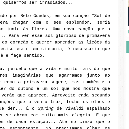
e quisermos ser irradiados...
ado por Beto Guedes, em sua canção "Sol de
vera chegar com o seu esplendor, seria
ão junto às flores. Uma nova canção que o
... Para ver esse sol glorioso de primavera
 do coração e querer aprender as lições da
reciso estar em sintonia, é necessário que
cê e faça sentido.
ra, percebo que a vida é muito mais do que
res imaginárias que agarramos junto ao
r como a primavera sugere, mas também é o
er do outono e um sol que nos mostra que
 verão que aparece. Aproveite cada segundo
anções que o vento traz, feche os olhos e
que der... É o
Spring
de Vivaldi espalhado
es se abram com muito mais alegria. E q
ue
es de cada estação... Até no cinza que o
za estonteante. Só precisamos olhar os