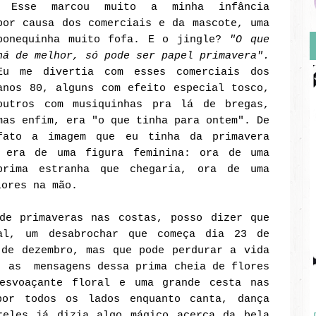
Esse marcou muito a minha infância
por causa dos comerciais e da mascote, uma
bonequinha muito fofa. E o jingle?
"O que
há de melhor, só pode ser papel primavera".
Eu me divertia com esses comerciais dos
anos 80, alguns com efeito especial tosco,
outros com musiquinhas pra lá de bregas,
mas enfim, era "o que tinha para ontem". De
fato a imagem que eu tinha da primavera
era de uma figura feminina: ora de uma
prima estranha que chegaria, ora de uma
lores na mão.
de primaveras nas costas, posso dizer que
al, um desabrochar que começa dia 23 de
 de dezembro, mas que pode perdurar a vida
r as mensagens dessa prima cheia de flores
esvoaçante floral e uma grande cesta nas
por todos os lados enquanto canta, dança
eles já dizia algo mágico acerca da bela