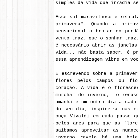
simples da vida que irradia s
Esse sol maravilhoso é retrat
primavera". Quando a prima
sensacional o brotar do perd
vento traz, que o sonhar traz
é necessário abrir as janelas
vida... não basta saber, é p
essa aprendizagem vibre em vo
E escrevendo sobre a primave
flores pelos campos ou flo
coração. A vida é o floresce
murchar do inverno, o renasc
amanhã é um outro dia a cada
do seu dia, inspire-se nas c
ouça Vivaldi em cada passo 
pelos ares para que as flor
saibamos aproveitar as nuanc
inverno revela há uma bele