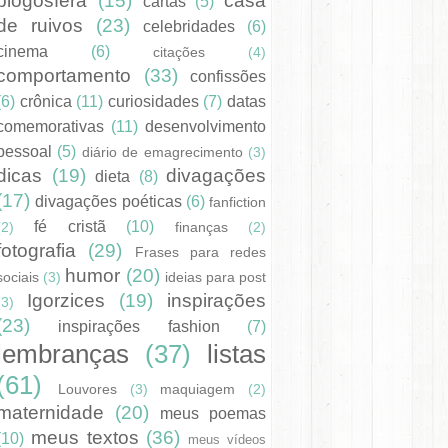
blogosfera
(15)
casa
cartas
(5)
de ruivos
(23)
celebridades
(6)
cinema
(6)
citações
(4)
comportamento
(33)
confissões
(6)
crônica
(11)
curiosidades
(7)
datas
comemorativas
(11)
desenvolvimento
pessoal
(5)
diário de emagrecimento
(3)
dicas
(19)
divagações
dieta
(8)
(17)
divagações poéticas
(6)
fanfiction
fé cristã
(10)
(2)
finanças
(2)
fotografia
(29)
Frases para redes
humor
(20)
sociais
(3)
ideias para post
Igorzices
(19)
inspirações
(3)
(23)
inspirações fashion
(7)
lembranças
(37)
listas
(61)
Louvores
(3)
maquiagem
(2)
maternidade
(20)
meus poemas
meus textos
(36)
(10)
meus vídeos