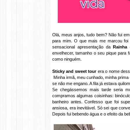
Olá, meus anjos, tudo bem? Não fui em
para mim. O que mais me marcou foi 
sensacional apresentação da
Rainha
envelhecer, tamanho o seu pique para f
como ninguém.
Sticky and sweet tour
era o nome dessa
Minha irmã, meu cunhado, minha prima 
se não me engano. A fila já estava quilo
Se chegássemos mais tarde seria muit
compramos algumas coisinhas: binóculos
banheiro antes. Confesso que foi super
ansiosa, era inevitável. Só sei que conver
Depois fui bebendo água e o efeito da be