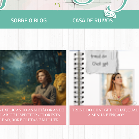
 - EXPLICANDO AS METÁFORAS DE
TREND DO CHAT GPT: “CHAT, QUAL
LARICE LISPECTOR - FLORESTA,
A MINHA BENÇÃO?”
LEÃO, BORBOLETAS E MULHER