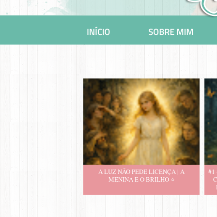
A LUZ NÃO PEDE LICENÇA | A
#1
MENINA E O BRILHO ⭐️
C