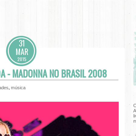
31
MAR
2015
A - MADONNA NO BRASIL 2008
dades
,
música
C
A
l
m