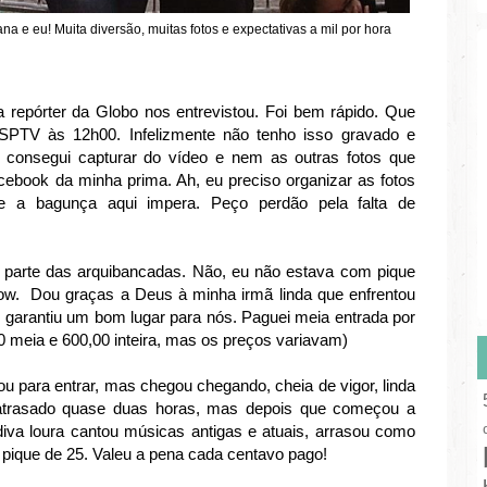
a e eu! Muita diversão, muitas fotos e expectativas a mil por hora
 repórter da Globo nos entrevistou. Foi bem rápido. Que
SPTV às 12h00. Infelizmente não tenho isso gravado e
consegui capturar do vídeo e nem as outras fotos que
cebook da minha prima. Ah, eu preciso organizar as fotos
 e a bagunça aqui impera. Peço perdão pela falta de
na parte das arquibancadas. Não, eu não estava com pique
how. Dou graças a Deus à minha irmã linda que enfrentou
e garantiu um bom lugar para nós. Paguei meia entrada por
 meia e 600,00 inteira, mas os preços variavam)
para entrar, mas chegou chegando, cheia de vigor, linda
 atrasado quase duas horas, mas depois que começou a
 diva loura cantou músicas antigas e atuais, arrasou como
ique de 25. Valeu a pena cada centavo pago!