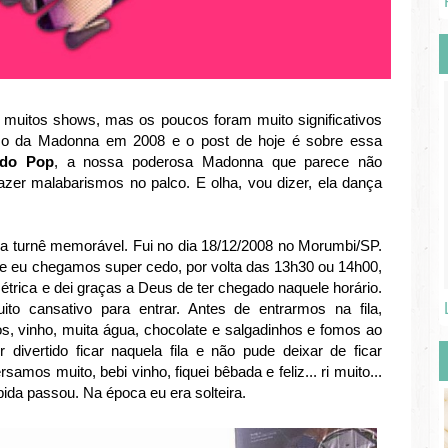
 muitos shows, mas os poucos foram muito significativos
o da Madonna em 2008 e o post de hoje é sobre essa
 do Pop
, a nossa poderosa Madonna que parece não
azer malabarismos no palco. E olha, vou dizer, ela dança
 turnê memorável. Fui no dia 18/12/2008 no Morumbi/SP.
e eu chegamos super cedo, por volta das 13h30 ou 14h00,
métrica e dei graças a Deus de ter chegado naquele horário.
o cansativo para entrar. Antes de entrarmos na fila,
, vinho, muita água, chocolate e salgadinhos e fomos ao
 divertido ficar naquela fila e não pude deixar de ficar
samos muito, bebi vinho, fiquei bêbada e feliz... ri muito...
bida passou. Na época eu era solteira.