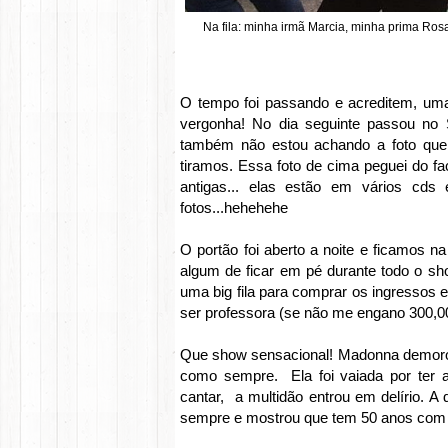
Na fila: minha irmã Marcia, minha prima Rosan
O tempo foi passando e acreditem, uma
vergonha! No dia seguinte passou no 
também não estou achando a foto que 
tiramos. Essa foto de cima peguei do fa
antigas... elas estão em vários cds
fotos...hehehehe
O portão foi aberto a noite e ficamos 
algum de ficar em pé durante todo o s
uma big fila para comprar os ingressos 
ser professora (se não me engano 300,00
Que show sensacional! Madonna demorou 
como sempre. Ela foi vaiada por ter
cantar, a multidão entrou em delírio. A
sempre e mostrou que tem 50 anos com p