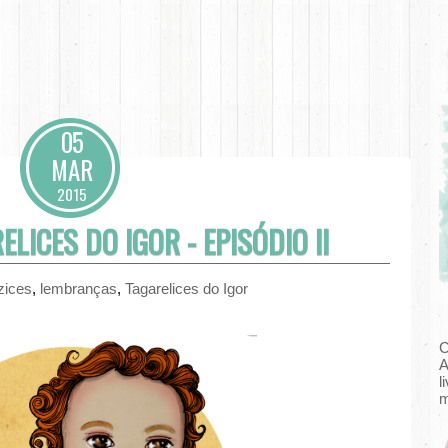
05
MAR
2015
ELICES DO IGOR - EPISÓDIO II
zices
,
lembranças
,
Tagarelices do Igor
C
A
l
m