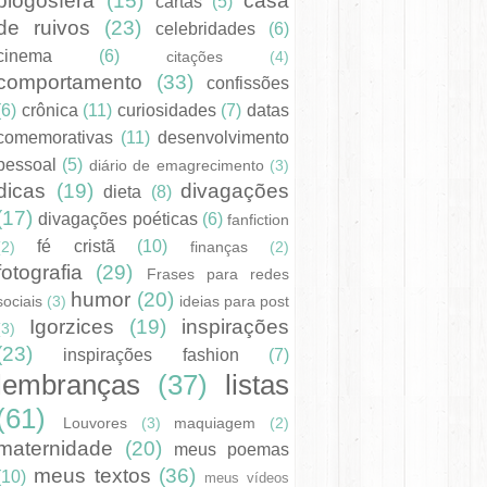
blogosfera
(15)
casa
cartas
(5)
de ruivos
(23)
celebridades
(6)
cinema
(6)
citações
(4)
comportamento
(33)
confissões
(6)
crônica
(11)
curiosidades
(7)
datas
comemorativas
(11)
desenvolvimento
pessoal
(5)
diário de emagrecimento
(3)
dicas
(19)
divagações
dieta
(8)
(17)
divagações poéticas
(6)
fanfiction
fé cristã
(10)
(2)
finanças
(2)
fotografia
(29)
Frases para redes
humor
(20)
sociais
(3)
ideias para post
Igorzices
(19)
inspirações
(3)
(23)
inspirações fashion
(7)
lembranças
(37)
listas
(61)
Louvores
(3)
maquiagem
(2)
maternidade
(20)
meus poemas
meus textos
(36)
(10)
meus vídeos