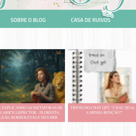
 - EXPLICANDO AS METÁFORAS DE
TREND DO CHAT GPT: “CHAT, QUAL
LARICE LISPECTOR - FLORESTA,
A MINHA BENÇÃO?”
LEÃO, BORBOLETAS E MULHER