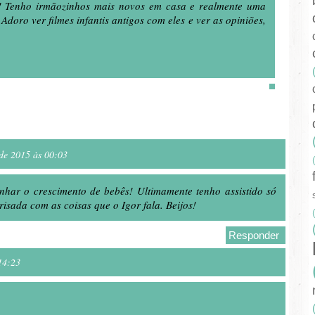
! Tenho irmãozinhos mais novos em casa e realmente uma
Adoro ver filmes infantis antigos com eles e ver as opiniões,
de 2015 às 00:03
har o crescimento de bebês! Ultimamente tenho assistido só
a risada com as coisas que o Igor fala. Beijos!
Responder
14:23