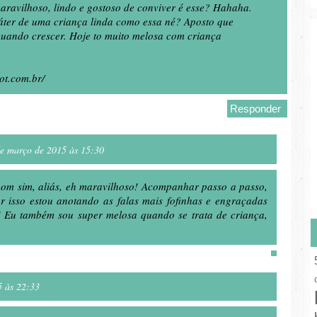
ravilhoso, lindo e gostoso de conviver é esse? Hahaha.
ter de uma criança linda como essa né? Aposto que
uando crescer. Hoje to muito melosa com criança
ot.com.br/
Responder
de março de 2015 às 15:30
om sim, aliás, eh maravilhoso! Acompanhar passo a passo,
r isso estou anotando as falas mais fofinhas e engraçadas
! Eu também sou super melosa quando se trata de criança,
5 às 22:33