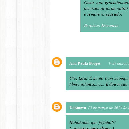
Gente que gracinhaaaa
diversão atrás da outra! 
é sempre engraçado!
Perpétuo Devaneio
Responder
Ana Paula Borges
9 de março 
Olá, Lisa! É muito bom acompan
filmes infantis...rs... E dou muit
Unknown
10 de março de 2015 às 
Hahahaha, que fofinho!!!
Crianças e suas ideias :)