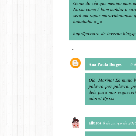
Gente do céu que menino mais ma
Nossa como é bom moldar o cará
será um rapaz maravilhooooso q
hahahaha >_<
http://passaro-de-inverno.blogsp
Respostas
Ana Paula Borges
6 
Olá, Marina! Eh muito b
palavra por palavra, po
dele para não esquecer
adoro! Bjssss
ailuros
8 de março de 201