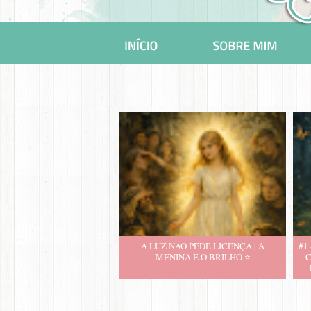
A LUZ NÃO PEDE LICENÇA | A
#1
MENINA E O BRILHO ⭐️
C