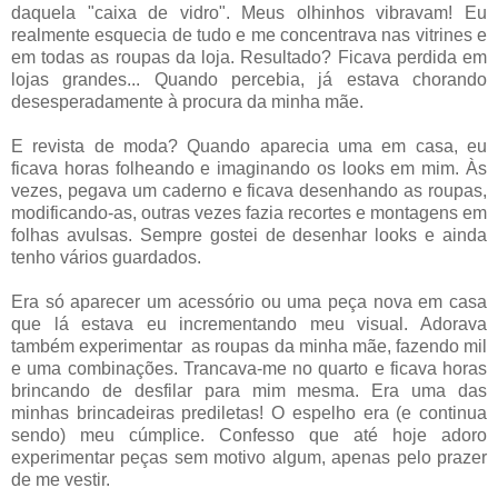
daquela "caixa de vidro". Meus olhinhos vibravam! Eu
realmente esquecia de tudo e me concentrava nas vitrines e
em todas as roupas da loja. Resultado? Ficava perdida em
lojas grandes... Quando percebia, já estava chorando
desesperadamente à procura da minha mãe.
E revista de moda? Quando aparecia uma em casa, eu
ficava horas folheando e imaginando os looks em mim. Às
vezes, pegava um caderno e ficava desenhando as roupas,
modificando-as, outras vezes fazia recortes e montagens em
folhas avulsas. Sempre gostei de desenhar looks e ainda
tenho vários guardados.
Era só aparecer um acessório ou uma peça nova em casa
que lá estava eu incrementando meu visual. Adorava
também experimentar as roupas da minha mãe, fazendo mil
e uma combinações. Trancava-me no quarto e ficava horas
brincando de desfilar para mim mesma. Era uma das
minhas brincadeiras prediletas! O espelho era (e continua
sendo) meu cúmplice. Confesso que até hoje adoro
experimentar peças sem motivo algum, apenas pelo prazer
de me vestir.