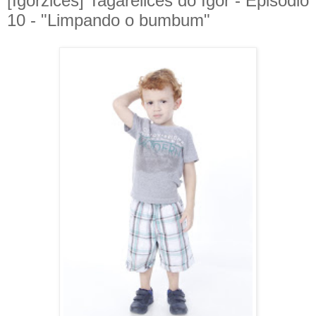
[Igorzices] Tagarelices do Igor - Episódio
10 - "Limpando o bumbum"